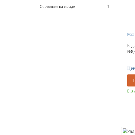
Состояние на складе
КОД
Рад
№8,
Цен
В 
Уст
15