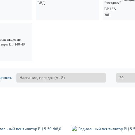
ьные пылевые
яторы ВР 140-40
ировать: