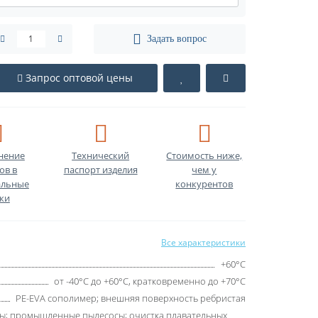
Задать вопрос
Запрос оптовой цены
нение
Технический
Стоимость ниже,
ов в
паспорт изделия
чем у
льные
конкурентов
ки
Все характеристики
+60°C
от -40°C до +60°C, кратковременно до +70°C
PE-EVA сополимер; внешняя поверхность ребристая
ы; промышленные пылесосы; очистка плавательных