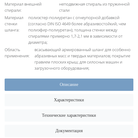
Материал внешней
неподвижная спираль из пружинной
спирали:
стали
Материал
полиэстер-полиуретан с огнеупорной добавкой
стенки
(согласно DIN ISO 4649 более абразивостойкий, чем
шланга:
полиэфир-полиуретан); толщина стенки между
спиралями примерно 1,7-2,1 мм в зависимости от
диаметра;
Область
всасывающий армированный шланг для особенно
применения:
абразивных масс и твердых материалов; покрытие
гравием плоских крыш; для силосных машин и
загрузочного оборудования;
Описание
Характеристики
Технические характеристики
Документация