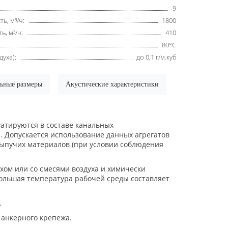
9
ь, м³/ч:
1800
, м³/ч:
410
80°С
уха):
до 0,1 г/м.куб
льные размеры
Акустические характеристики
уатируются в составе канальных
. Допускается использование данных агрегатов
сыпучих материалов (при условии соблюдения
ом или со смесями воздуха и химически
большая температура рабочей среды составляет
.
 анкерного крепежа.