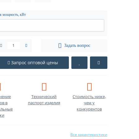
я мощность, кВт
Задать вопрос
Запрос оптовой цены
нение
Технический
Стоимость ниже,
ов в
паспорт изделия
чем у
льные
конкурентов
ки
Все характеристики