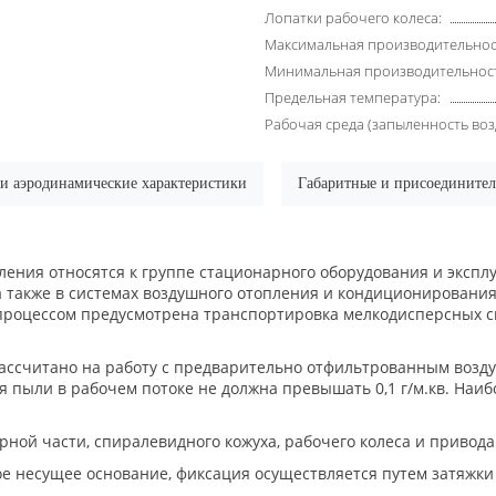
Лопатки рабочего колеса:
Максимальная производительност
Минимальная производительность
Предельная температура:
Рабочая среда (запыленность возд
 и аэродинамические характеристики
Габаритные и присоедините
ения относятся к группе стационарного оборудования и экспл
 также в системах воздушного отопления и кондиционирования
ехпроцессом предусмотрена транспортировка мелкодисперсных 
ссчитано на работу с предварительно отфильтрованным воздух
я пыли в рабочем потоке не должна превышать 0,1 г/м.кв. Наи
рной части, спиралевидного кожуха, рабочего колеса и привода
е несущее основание, фиксация осуществляется путем затяжки