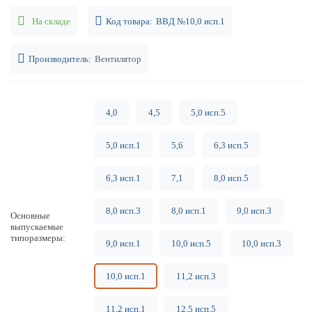
На складе
Код товара:
ВВД №10,0 исп.1
Производитель:
Вентилятор
4,0
4,5
5,0 исп.5
5,0 исп.1
5,6
6,3 исп.5
6,3 исп.1
7,1
8,0 исп.5
8,0 исп.3
8,0 исп.1
9,0 исп.3
Основные
выпускаемые
типоразмеры
9,0 исп.1
10,0 исп.5
10,0 исп.3
10,0 исп.1
11,2 исп.3
11,2 исп.1
12,5 исп.5