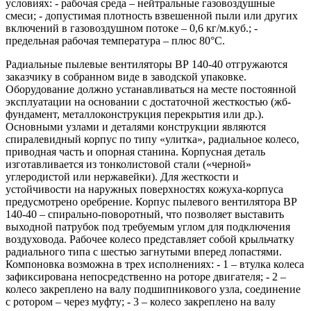
условиях: - рабочая среда – нейтральные газовоздушные
смеси; - допустимая плотность взвешенной пыли или других
включений в газовоздушном потоке – 0,6 кг/м.куб.; -
предельная рабочая температура – плюс 80°С.
Радиальные пылевые вентиляторы ВР 140-40 отгружаются
заказчику в собранном виде в заводской упаковке.
Оборудование должно устанавливаться на месте постоянной
эксплуатации на основании с достаточной жесткостью (жб-
фундамент, металлоконструкция перекрытия или др.).
Основными узлами и деталями конструкции являются
спиралевидный корпус по типу «улитка», радиальное колесо,
приводная часть и опорная станина. Корпусная деталь
изготавливается из тонколистовой стали («черной»
углеродистой или нержавейки). Для жесткости и
устойчивости на наружных поверхностях кожуха-корпуса
предусмотрено оребрение. Корпус пылевого вентилятора ВР
140-40 – спирально-поворотный, что позволяет выставить
выходной патрубок под требуемым углом для подключения
воздуховода. Рабочее колесо представляет собой крыльчатку
радиального типа с шестью загнутыми вперед лопастями.
Компоновка возможна в трех исполнениях: - 1 – втулка колеса
зафиксирована непосредственно на роторе двигателя; - 2 –
колесо закреплено на валу подшипникового узла, соединение
с ротором – через муфту; - 3 – колесо закреплено на валу