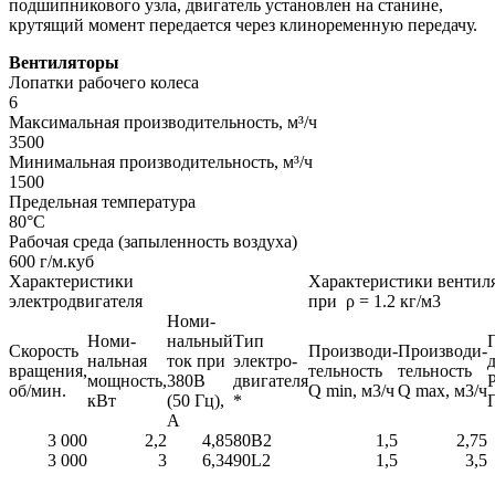
подшипникового узла, двигатель установлен на станине,
крутящий момент передается через клиноременную передачу.
Вентиляторы
Лопатки рабочего колеса
6
Максимальная производительность, м³/ч
3500
Минимальная производительность, м³/ч
1500
Предельная температура
80°С
Рабочая среда (запыленность воздуха)
600 г/м.куб
Характеристики
Характеристики вентил
электродвигателя
при ρ = 1.2 кг/м3
Номи-
Номи-
нальный
Тип
Скорость
Производи-
Производи-
нальная
ток при
электро-
вращения,
тельность
тельность
мощность,
380В
двигателя
P
об/мин.
Q min, м3/ч
Q max, м3/ч
кВт
(50 Гц),
*
А
3 000
2,2
4,85
80В2
1,5
2,75
3 000
3
6,34
90L2
1,5
3,5