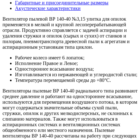
Габаритные и присоединительные размеры
Акустические характеристики
Вентилятор пылевой ВР 140-40 №3,15 улитка для опилок
применяется в мелкой и крупной лесоперерабатывающей
отрасли. Продуктивно справляется с задачей аспирации и
удаления стружки и опилок (сырых и сухих) от станков и
пилорам, пневмотранспорта древесной пыли к агрегатам и
аспирационным установкам типа циклон.
Рабочее колесо имеет 6 лопаток;
Исполнение Правое и Левое;
Одностороннее всасывание воздуха;
Изготавливается из нержавеющей и углеродистой стали;
Температура перемещаемой среды до +80°С.
Вентиляторы пылевые ВР 140-40 радиального типа развивают
среднее давление и работают на одностороннее всасывание,
используются для перемещения воздушного потока, в котором
могут содержаться значительные объемы сухой пыли,
стружки, опилок и других мелкодисперсных, не склонных к
слипанию материалов. Также могут использоваться в
аспирационных системах и вентиляционных системах
общеобменного или местного назначения. Пылевые
вентиляторы ВР 140-40 рассчитаны на работу при следующих