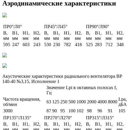
Аэродинамические характеристики
ПР0°/Л0°
ПР45°/Л45°
ПР90°/Л90°
B,
B1,
H1,
H2,
B,
B1,
H1,
H2,
B,
B1,
H1,
H2,
мм
мм
мм
мм
мм
мм
мм
мм
мм
мм
мм
мм
595
247
603
243
530
230
782
418
525
283
712
348
Акустические характеристики радиального вентилятора ВР
140-40 №3,15, Исполнение 1
Значение Lpi в октавных полосах f,
Гц
Частота вращения,
Lpa,
63
125
250
500
1000
2000
4000
8000
об/мин
дБА
3000
87
90
95
100
102
98
96
91
105
ПР135°/Л135°
ПР270°/Л270°
ПР315°/Л315°
B,
B1,
H1,
H2,
B,
B1,
H1,
H2,
B,
B1,
H1,
H2,
мм
мм
мм
мм
мм
мм
мм
мм
мм
мм
мм
мм